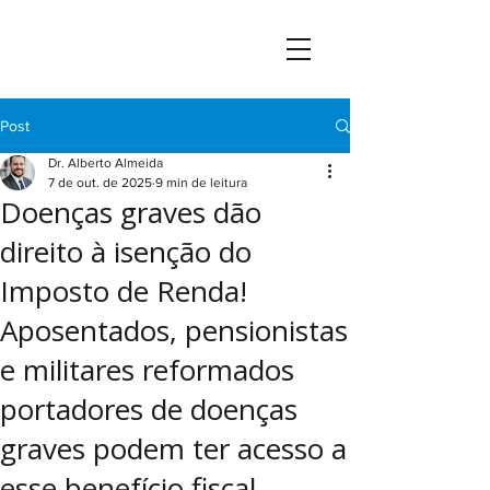
Post
Dr. Alberto Almeida
7 de out. de 2025
9 min de leitura
Doenças graves dão
direito à isenção do
Imposto de Renda!
Aposentados, pensionistas
e militares reformados
portadores de doenças
graves podem ter acesso a
esse benefício fiscal.