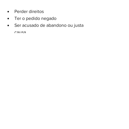
Perder direitos
Ter o pedido negado
Ser acusado de abandono ou justa 
causa
Um advogado especializado irá:
✔️ Analisar a viabilidade do caso
✔️ Organizar provas
✔️ Definir o melhor momento de ajuizar 
a ação
✔️ Buscar o máximo de direitos possíveis
⚖️ Precisa de ajuda? Fale 
agora com um advogado 
trabalhista