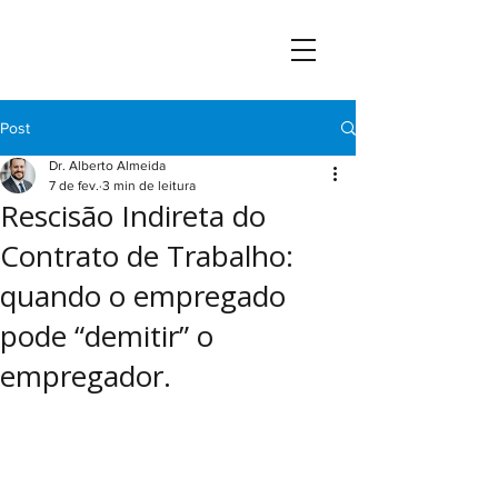
Post
Dr. Alberto Almeida
7 de fev.
3 min de leitura
Rescisão Indireta do
Contrato de Trabalho:
quando o empregado
pode “demitir” o
empregador.