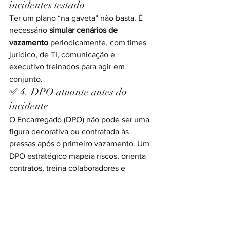
incidentes testado
Ter um plano “na gaveta” não basta. É 
necessário 
simular cenários de 
vazamento
 periodicamente, com times 
jurídico, de TI, comunicação e 
executivo treinados para agir em 
conjunto.
✅ 4. DPO atuante antes do 
incidente
O Encarregado (DPO) não pode ser uma 
figura decorativa ou contratada às 
pressas após o primeiro vazamento. Um 
DPO estratégico mapeia riscos, orienta 
contratos, treina colaboradores e 
mantém a documentação de 
compliance em ordem.
5. Conclusão: segurança da 