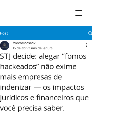
Post
falecomacsadv
15 de abr.
3 min de leitura
STJ decide: alegar “fomos
hackeados” não exime
mais empresas de
indenizar — os impactos
jurídicos e financeiros que
você precisa saber.