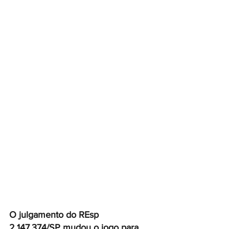
O julgamento do REsp 
2.147.374/SP mudou o jogo para 