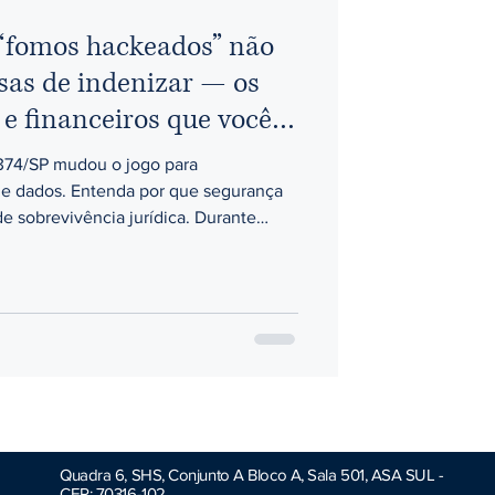
 “fomos hackeados” não
as de indenizar — os
 e financeiros que você
374/SP mudou o jogo para
de dados. Entenda por que segurança
e sobrevivência jurídica. Durante
tro de empresas após um vazamento de
 de terceiros.” Esse tempo acabou. Em
 Tribunal de Justiça (STJ), no
2.147.374/SP , consolidou um
Quadra 6, SHS, Conjunto A Bloco A, Sala 501, ASA SUL -
CEP: 70316-102