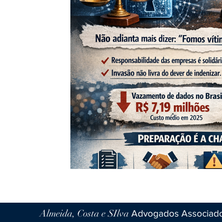
Almeida, Costa e SIlva
Advogados Associad