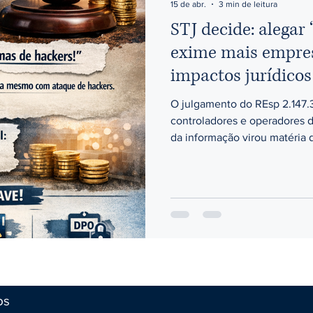
15 de abr.
3 min de leitura
STJ decide: alegar
exime mais empres
impactos jurídicos
precisa saber.
O julgamento do REsp 2.147.
controladores e operadores 
da informação virou matéria d
anos, o discurso padrão den
dados era: “Não podemos ser responsabilizados. Fomos vítimas de
hackers. A culpa é exclusiva
dezembro de 2024, o Superior
julgamento do REsp 
os